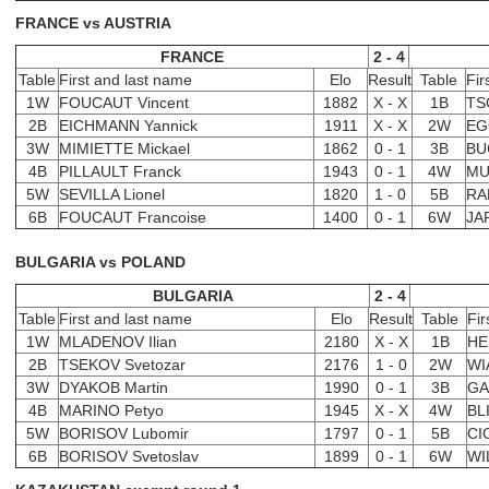
FRANCE vs AUSTRIA
FRANCE
2 - 4
Table
First and last name
Elo
Result
Table
Fir
1W
FOUCAUT Vincent
1882
X - X
1B
TS
2B
EICHMANN Yannick
1911
X - X
2W
EG
3W
MIMIETTE Mickael
1862
0 - 1
3B
BU
4B
PILLAULT Franck
1943
0 - 1
4W
MU
5W
SEVILLA Lionel
1820
1 - 0
5B
RA
6B
FOUCAUT Francoise
1400
0 - 1
6W
JA
BULGARIA vs POLAND
BULGARIA
2 - 4
Table
First and last name
Elo
Result
Table
Fir
1W
MLADENOV Ilian
2180
X - X
1B
HE
2B
TSEKOV Svetozar
2176
1 - 0
2W
WI
3W
DYAKOB Martin
1990
0 - 1
3B
GA
4B
MARINO Petyo
1945
X - X
4W
BL
5W
BORISOV Lubomir
1797
0 - 1
5B
CI
6B
BORISOV Svetoslav
1899
0 - 1
6W
WI