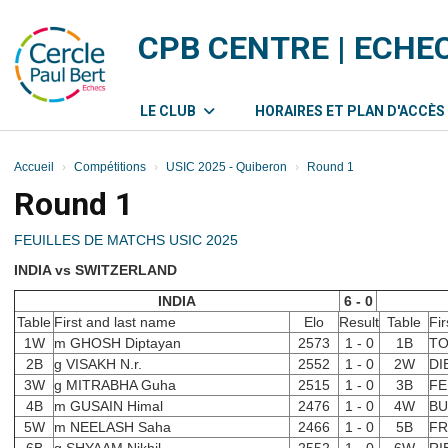
Panneau de gestion des cookies
CPB CENTRE | ECHE
LE CLUB
HORAIRES ET PLAN D'ACCÈS
Accueil
Compétitions
USIC 2025 - Quiberon
Round 1
Round 1
FEUILLES DE MATCHS USIC 2025
INDIA vs SWITZERLAND
INDIA
6 - 0
Table
First and last name
Elo
Result
Table
Fi
1W
m GHOSH Diptayan
2573
1 - 0
1B
TO
2B
g VISAKH N.r.
2552
1 - 0
2W
DI
3W
g MITRABHA Guha
2515
1 - 0
3B
FE
4B
m GUSAIN Himal
2476
1 - 0
4W
BU
5W
m NEELASH Saha
2466
1 - 0
5B
FR