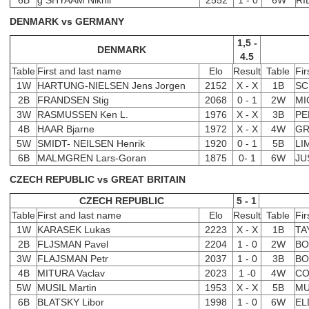
6B
g SHYAAM Nikhil
2552
1 - 0
6W
RI
DENMARK vs GERMANY
1,5 -
DENMARK
4.5
Table
First and last name
Elo
Result
Table
Fir
1W
HARTUNG-NIELSEN Jens Jorgen
2152
X - X
1B
SC
2B
FRANDSEN Stig
2068
0 - 1
2W
MI
3W
RASMUSSEN Ken L.
1976
X - X
3B
PE
4B
HAAR Bjarne
1972
X - X
4W
GR
5W
SMIDT- NEILSEN Henrik
1920
0 - 1
5B
LI
6B
MALMGREN Lars-Goran
1875
0- 1
6W
JU
CZECH REPUBLIC vs GREAT BRITAIN
CZECH REPUBLIC
5 - 1
Table
First and last name
Elo
Result
Table
Fir
1W
KARASEK Lukas
2223
X - X
1B
TA
2B
FLJSMAN Pavel
2204
1 - 0
2W
BO
3W
FLAJSMAN Petr
2037
1 - 0
3B
BO
4B
MITURA Vaclav
2023
1 -0
4W
CO
5W
MUSIL Martin
1953
X - X
5B
MU
6B
BLATSKY Libor
1998
1 - 0
6W
EL